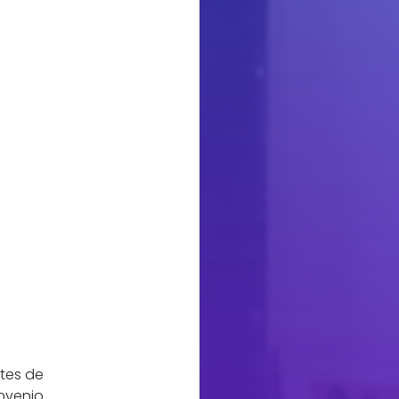
ntes de
onvenio